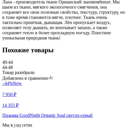
Льна - производитель ткани Оршанский льнокомбинат. Мы
шьем из ткани, мягкого экологичного смягчения, она
сохраняет все свои полезные свойства, текстуру, структуру, но
в тоже время становится мягче, плотнее. Ткань очень
тактильно приятная, дышащая. Лён пропускает воздух,
позволяет телу дышать, не впитывает запахи, а также
сохраняет тепло в более прохладную погоду. Поистине
уникальная природная ткань!
Похожие товары
40-44
44-48
Товар разобрали
Добавлено в сравнение
–44%
New
7 950
₽
14 355
₽
Пижама GoodNight Organic Soul светло-серый
Мы в соц сетях