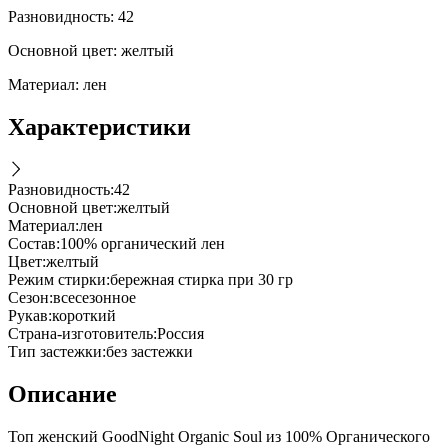
Разновидность: 42
Основной цвет: желтый
Материал: лен
Характеристики
Разновидность
:
42
Основной цвет
:
желтый
Материал
:
лен
Состав
:
100% органический лен
Цвет
:
желтый
Режим стирки
:
бережная стирка при 30 гр
Cезон
:
всесезонное
Рукав
:
короткий
Страна-изготовитель
:
Россия
Тип застежки
:
без застежки
Описание
Топ женский GoodNight Organic Soul из 100% Органического