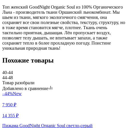
Топ женский GoodNight Organic Soul из 100% Органического
Льна - производитель ткани Оршанский льнокомбинат. Мы
шьем из ткани, мягкого экологичного смягчения, она
сохраняет все свои полезные свойства, текстуру, структуру, но
в тоже время становится мягче, плотнее. Ткань очень
тактильно приятная, дышащая. Лён пропускает воздух,
позволяет телу дышать, не впитывает запахи, а также
сохраняет тепло в более прохладную погоду. Поистине
уникальная природная ткань!
Похожие товары
40-44
44-48
Товар разобрали
Добавлено в сравнение
–44%
New
7 950
₽
14 355
₽
Пижама GoodNight Organic Soul светло-серый