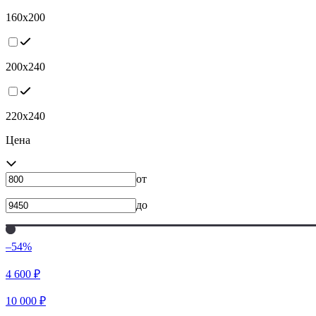
160х200
200х240
220х240
Цена
от
до
–54%
4 600
₽
10 000
₽