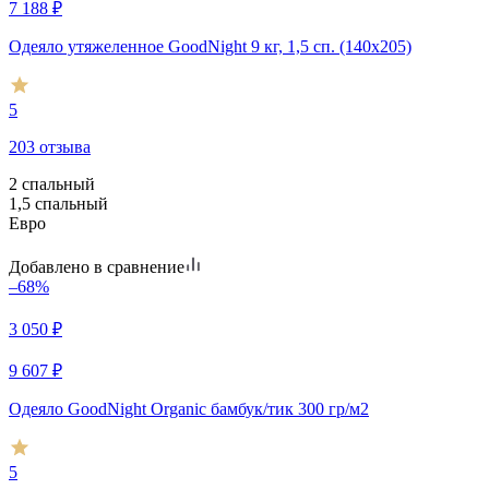
7 188
₽
Одеяло утяжеленное GoodNight 9 кг, 1,5 сп. (140х205)
5
203 отзыва
2 спальный
1,5 спальный
Евро
Добавлено в сравнение
–68%
3 050
₽
9 607
₽
Одеяло GoodNight Organic бамбук/тик 300 гр/м2
5