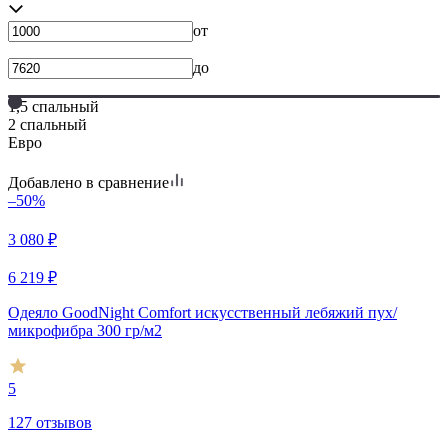
от
до
1,5 спальный
2 спальный
Евро
Добавлено в сравнение
–50%
3 080
₽
6 219
₽
Одеяло GoodNight Comfort искусcтвенный лебяжий пух/
микрофибра 300 гр/м2
5
127 отзывов