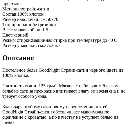
простыня
Материал
:
страйп-сатин
Состав
:
100% хлопок
Размер наволочки, см
:
50х70
Тип простыни
:
без резинки
Вес с упаковкой, кг
:
1.5
Цвет
:
черный
Режим стирки
:
машинная стирка при температуре до 40 С
Размер упаковки, см
:
27х36х7
Описание
Постельное бельё GoodNight Страйп-сатин черного цвета из
100% хлопка.
Плотность ткани: 125 гр/м². Мягкое, с небольшим блеском
бельё из сатина прекрасно впитывает влагу во время сна и не
требует особого ухода.
Благодаря особому сатиновому переплетению нитей
GoodNight Страйп-сатин обеспечивает максимальное
сцепление с кроватью, а по качеству не уступает белью из
шёлка.