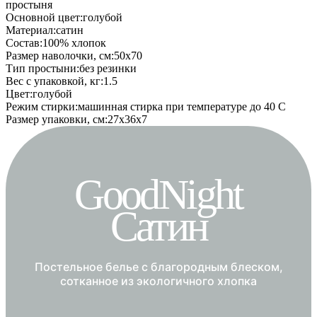
простыня
Основной цвет
:
голубой
Материал
:
сатин
Состав
:
100% хлопок
Размер наволочки, см
:
50х70
Тип простыни
:
без резинки
Вес с упаковкой, кг
:
1.5
Цвет
:
голубой
Режим стирки
:
машинная стирка при температуре до 40 С
Размер упаковки, см
:
27х36х7
GoodNight
Сатин
Постельное белье с благородным блеском,
сотканное из экологичного хлопка