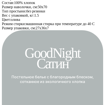
Состав
:
100% хлопок
Размер наволочки, см
:
50х70
Тип простыни
:
без резинки
Вес с упаковкой, кг
:
1.5
Цвет
:
олива
Режим стирки
:
машинная стирка при температуре до 40 С
Размер упаковки, см
:
27х36х7
GoodNight
Сатин
Постельное белье с благородным блеском,
сотканное из экологичного хлопка