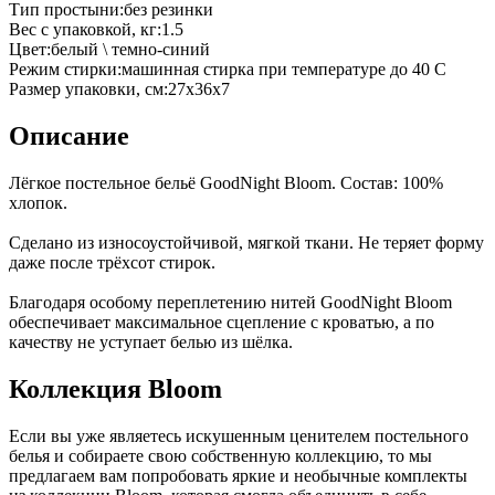
Тип простыни
:
без резинки
Вес с упаковкой, кг
:
1.5
Цвет
:
белый \ темно-синий
Режим стирки
:
машинная стирка при температуре до 40 С
Размер упаковки, см
:
27х36х7
Описание
Лёгкое постельное бельё GoodNight Bloom. Состав: 100%
хлопок.
Сделано из износоустойчивой, мягкой ткани. Не теряет форму
даже после трёхсот стирок.
Благодаря особому переплетению нитей GoodNight Bloom
обеспечивает максимальное сцепление с кроватью, а по
качеству не уступает белью из шёлка.
Коллекция Bloom
Если вы уже являетесь искушенным ценителем постельного
белья и собираете свою собственную коллекцию, то мы
предлагаем вам попробовать яркие и необычные комплекты