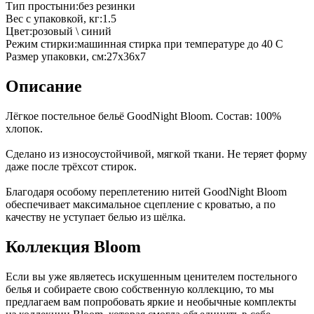
Тип простыни
:
без резинки
Вес с упаковкой, кг
:
1.5
Цвет
:
розовый \ синий
Режим стирки
:
машинная стирка при температуре до 40 С
Размер упаковки, см
:
27х36х7
Описание
Лёгкое постельное бельё GoodNight Bloom. Состав: 100%
хлопок.
Сделано из износоустойчивой, мягкой ткани. Не теряет форму
даже после трёхсот стирок.
Благодаря особому переплетению нитей GoodNight Bloom
обеспечивает максимальное сцепление с кроватью, а по
качеству не уступает белью из шёлка.
Коллекция Bloom
Если вы уже являетесь искушенным ценителем постельного
белья и собираете свою собственную коллекцию, то мы
предлагаем вам попробовать яркие и необычные комплекты