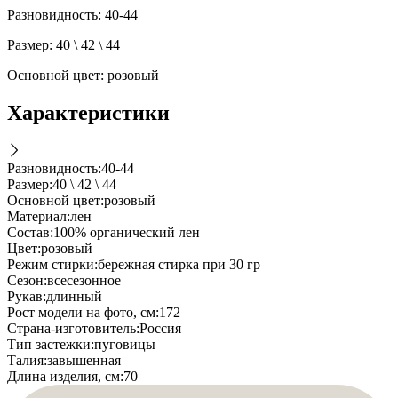
Разновидность: 40-44
Размер: 40 \ 42 \ 44
Основной цвет: розовый
Характеристики
Разновидность
:
40-44
Размер
:
40 \ 42 \ 44
Основной цвет
:
розовый
Материал
:
лен
Состав
:
100% органический лен
Цвет
:
розовый
Режим стирки
:
бережная стирка при 30 гр
Cезон
:
всесезонное
Рукав
:
длинный
Рост модели на фото, см
:
172
Страна-изготовитель
:
Россия
Тип застежки
:
пуговицы
Талия
:
завышенная
Длина изделия, см
:
70