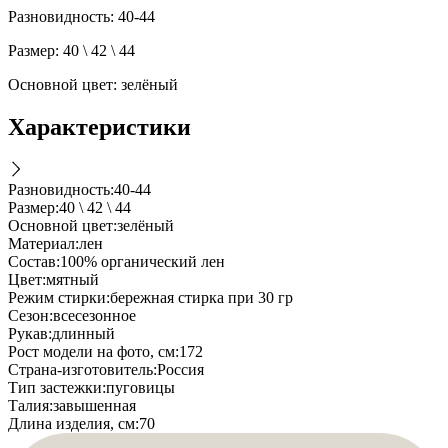
Разновидность: 40-44
Размер: 40 \ 42 \ 44
Основной цвет: зелёный
Характеристики
Разновидность
:
40-44
Размер
:
40 \ 42 \ 44
Основной цвет
:
зелёный
Материал
:
лен
Состав
:
100% органический лен
Цвет
:
мятный
Режим стирки
:
бережная стирка при 30 гр
Cезон
:
всесезонное
Рукав
:
длинный
Рост модели на фото, см
:
172
Страна-изготовитель
:
Россия
Тип застежки
:
пуговицы
Талия
:
завышенная
Длина изделия, см
:
70