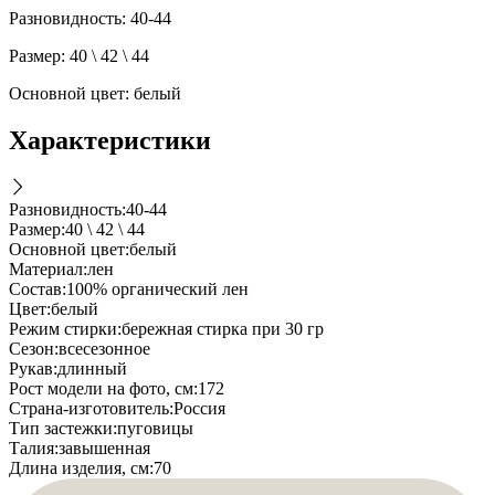
Разновидность: 40-44
Размер: 40 \ 42 \ 44
Основной цвет: белый
Характеристики
Разновидность
:
40-44
Размер
:
40 \ 42 \ 44
Основной цвет
:
белый
Материал
:
лен
Состав
:
100% органический лен
Цвет
:
белый
Режим стирки
:
бережная стирка при 30 гр
Cезон
:
всесезонное
Рукав
:
длинный
Рост модели на фото, см
:
172
Страна-изготовитель
:
Россия
Тип застежки
:
пуговицы
Талия
:
завышенная
Длина изделия, см
:
70