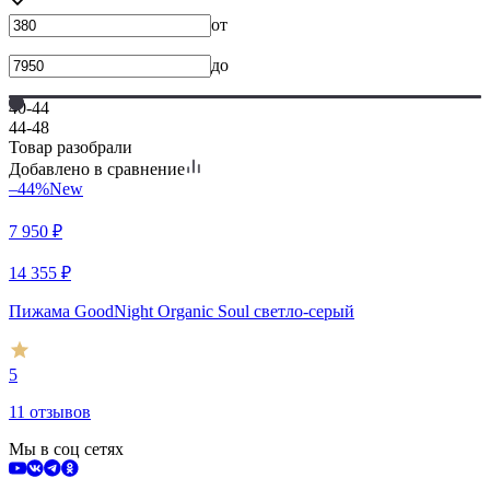
от
до
40-44
44-48
Товар разобрали
Добавлено в сравнение
–44%
New
7 950
₽
14 355
₽
Пижама GoodNight Organic Soul светло-серый
5
11 отзывов
Мы в соц сетях