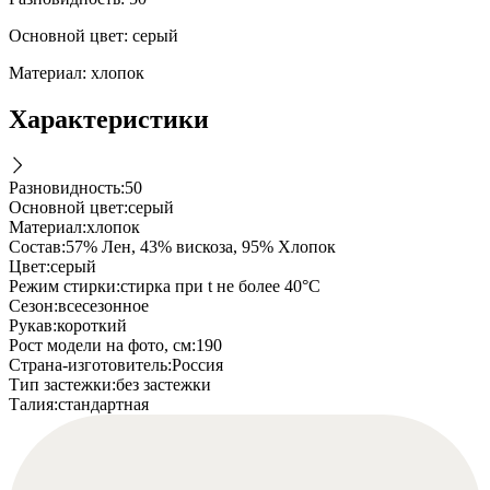
Основной цвет: серый
Материал: хлопок
Характеристики
Разновидность
:
50
Основной цвет
:
серый
Материал
:
хлопок
Состав
:
57% Лен, 43% вискоза, 95% Хлопок
Цвет
:
серый
Режим стирки
:
стирка при t не более 40°C
Cезон
:
всесезонное
Рукав
:
короткий
Рост модели на фото, см
:
190
Страна-изготовитель
:
Россия
Тип застежки
:
без застежки
Талия
:
стандартная