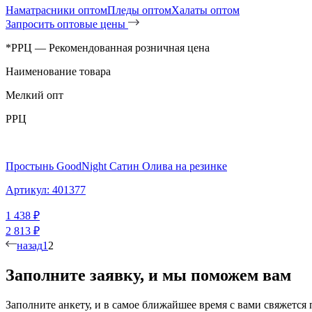
Наматрасники оптом
Пледы оптом
Халаты оптом
Запросить оптовые цены
*РРЦ — Рекомендованная розничная цена
Наименование товара
Мелкий опт
РРЦ
Простынь GoodNight Сатин Олива на резинке
Артикул:
401377
1 438
₽
2 813
₽
назад
1
2
Заполните заявку,
и мы
поможем вам
Заполните анкету, и в самое ближайшее время с вами свяжется