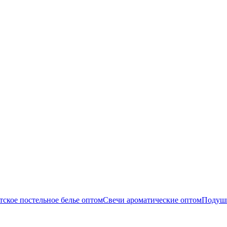
тское постельное белье оптом
Свечи ароматические оптом
Подуш