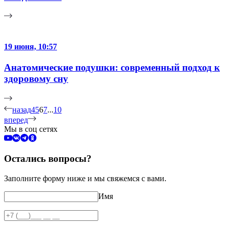
19 июня, 10:57
Анатомические подушки: современный подход к
здоровому сну
назад
4
5
6
7
...
10
вперед
Мы в соц сетях
Остались вопросы?
Заполните форму ниже и мы свяжемся с вами.
Имя