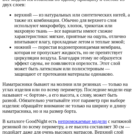
двух слоев:
верхний — из натуральных или синтетических нитей, а
также их комбинации. Обычно для верхнего слоя
используют микрофибру, хлопок, трикотаж или
махровую ткань — все варианты имеют схожие
характеристики: мягкие, приятные на ощупь, отлично
впитывают влагу, прохладные летом и теплые зимой;
нижний — пористая водонепроницаемая мембрана,
которая не пропускает жидкость, но не препятствует
циркуляции воздуха. Благодаря этому не образуется
эффект сауны, не появляются опрелости. Этот слой
может быть латексным или полиэстеровым —
защищают от протекания материалы одинаково.
Наматрасники бывают на молнии или резинках — только на
углах изделия или по всему периметру. Последние модели еще
называют «с бортом», а его высота, к слову, может быть
разной. Обязательно учитывайте этот параметр при выборе
изделия: обращайте внимание не только на ширину и длину
наматрасника, но и на размер борта.
В каталоге GoodNight есть
непромокаемые модели
с натяжной
резинкой по всему периметру, а ее высота составляет 30 см —
подойдет даже для очень высоких матрасов. Верхний слой