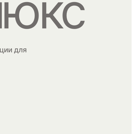
люкс
ции для