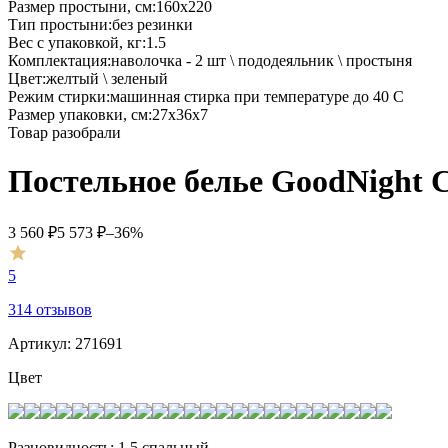
Размер простыни, см
:
160х220
Тип простыни
:
без резинки
Вес с упаковкой, кг
:
1.5
Комплектация
:
наволочка - 2 шт \ пододеяльник \ простыня
Цвет
:
желтый \ зеленый
Режим стирки
:
машинная стирка при температуре до 40 С
Размер упаковки, см
:
27х36х7
Товар разобрали
Постельное белье GoodNight С
3 560
₽
5 573
₽
–36%
5
314 отзывов
Артикул:
271691
Цвет
Разновидность: 1,5 спальный