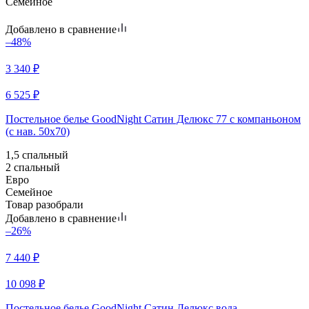
Семейное
Добавлено в сравнение
–48%
3 340
₽
6 525
₽
Постельное белье GoodNight Сатин Делюкс 77 с компаньоном
(с нав. 50х70)
1,5 спальный
2 спальный
Евро
Семейное
Товар разобрали
Добавлено в сравнение
–26%
7 440
₽
10 098
₽
Постельное белье GoodNight Сатин Делюкс вода