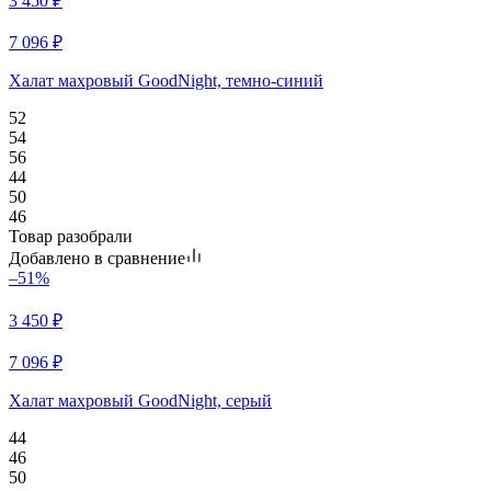
3 450
₽
7 096
₽
Халат махровый GoodNight, темно-синий
52
54
56
44
50
46
Товар разобрали
Добавлено в сравнение
–51%
3 450
₽
7 096
₽
Халат махровый GoodNight, серый
44
46
50