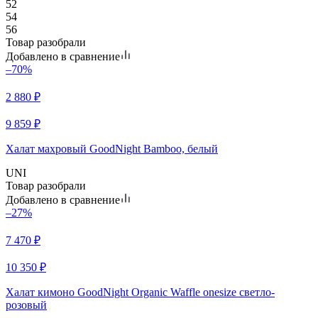
52
54
56
Товар разобрали
Добавлено в сравнение
–70%
2 880
₽
9 859
₽
Халат махровый GoodNight Bamboo, белый
UNI
Товар разобрали
Добавлено в сравнение
–27%
7 470
₽
10 350
₽
Халат кимоно GoodNight Organic Waffle onesize светло-
розовый