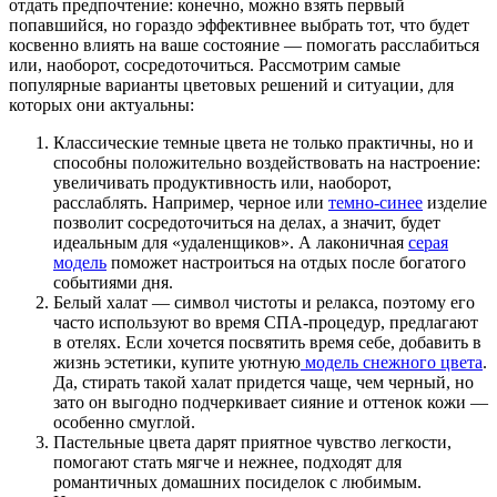
отдать предпочтение: конечно, можно взять первый
попавшийся, но гораздо эффективнее выбрать тот, что будет
косвенно влиять на ваше состояние — помогать расслабиться
или, наоборот, сосредоточиться. Рассмотрим самые
популярные варианты цветовых решений и ситуации, для
которых они актуальны:
Классические темные цвета не только практичны, но и
способны положительно воздействовать на настроение:
увеличивать продуктивность или, наоборот,
расслаблять. Например, черное или
темно-синее
изделие
позволит сосредоточиться на делах, а значит, будет
идеальным для «удаленщиков». А лаконичная
серая
модель
поможет настроиться на отдых после богатого
событиями дня.
Белый халат — символ чистоты и релакса, поэтому его
часто используют во время СПА-процедур, предлагают
в отелях. Если хочется посвятить время себе, добавить в
жизнь эстетики, купите уютную
модель снежного цвета
.
Да, стирать такой халат придется чаще, чем черный, но
зато он выгодно подчеркивает сияние и оттенок кожи —
особенно смуглой.
Пастельные цвета дарят приятное чувство легкости,
помогают стать мягче и нежнее, подходят для
романтичных домашних посиделок с любимым.