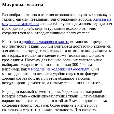
Махровые халаты
Разнообразие типов плетения позволило получить хлопковую
ткань с мягким петельным или стриженым ворсом.
Халаты из
махрового материала
– пожалуй, лучшая домашняя одежда для
прохладных дней, ведь натуральное волокно отлично
сохраняет тепло и отводит лишнюю влагу от тела.
Качество и
удобство махрового халата
во многом определяет
его плотность. Ткани 500 г/м считаются достаточно тяжелыми
для домашней одежды: во-первых, за ними сложно ухаживать;
во-вторых, в ношении изделие может показаться слишком
громоздким. Поэтому для пошива больших халатов чаще
выбирают махровые ткани плотностью 300-450 г/м —
например, как
у моделей из коллекции GoodNight
. Они
мягкие, достаточно легкие и удобно садятся по фигуре,
хорошо согревают, но при этом обладают высокой
воздухопроницаемостью, а потому тело в них не потеет.
Еще один важный момент при выборе халата с махровой
поверхностью – специфика плетения ткани. Оптимальным
вариантом считается ворс высотой до 5 мм: он долгое время
сохраняет форму, тогда как более длинные нити могут
сваляться и утратить привлекательность. Что касается