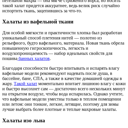
петельной махры — она мягче стриженого ворса, но носить
такой халат придется аккуратнее, ведь велик риск случайно
испортить ткань, зацепившись за что-то.
Халаты из вафельной ткани
Для особой мягкости и практичности хлопка был разработан
уникальный способ плетения нитей — полотно из
рельефного, будто вафельного, материала. Новая ткань обрела
повышенную гигроскопичность, легкость и
воздухопроницаемость — набор идеальных свойств для
пошива
банных халатов
.
Благодаря способности быстро впитывать и испарять влагу
вафельные модели рекомендуют надевать после душа, в
бассейне, бане, СПА, а также в качестве домашней одежды в
жару.
Такой халат
моментально впитает лишнюю влагу с кожи
и быстро высохнет сам — достаточно всего нескольких минут
на открытом воздухе, чтобы вода испарилась. Однако учтите,
что вафельные модели уместны только в теплом помещении
или летом: они тонкие, легкие, летящие, поэтому для зимы
лучше выбрать более плотные и теплые махровые халаты.
Халаты изо льна