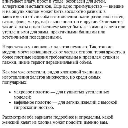
впитывает влагу, прост в уходе, безопасен для детей,
аллергиков и астматиков. Еще одно преимущество — внешне
и на ощупь хлопок может быть абсолютно разный: в
зависимости от способа изготовления ткани различают ситец,
сатин, флис, махру, вафельное полотно и другие. Отличаются
такие халаты и назначением: могут быть легкими для лета или
утепленными для зимы, практичными банными или
эстетичными повседневными.
Недостатков у хлопковых халатов немного. Так, тонкие
модели могут изнашиваться от частых стирок, теряя яркость, а
более плотные изделия требовательны к правилам сушки и
глажки, иначе теряют первоначальный объем.
Как мы уже отметили, видов хлопковой ткани для
изготовления халатов множество, но среди самых
популярных:
махровое полотно — для пушистых утепленных
моделей;
вафельное полотно — для легких изделий с высокой
гигроскопичностью.
Рассмотрим оба варианта подробнее и определим, какой
женский халат из хлопка может подойти именно вам.