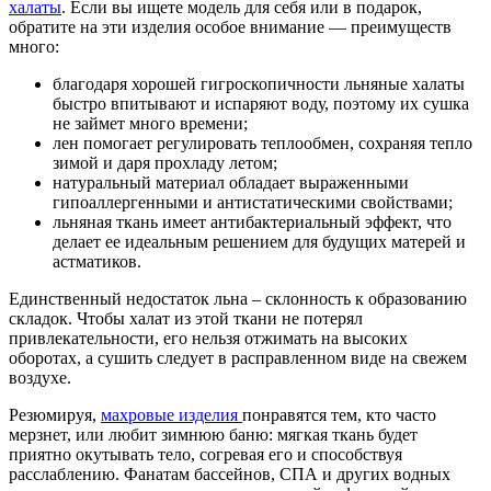
халаты
. Если вы ищете модель для себя или в подарок,
обратите на эти изделия особое внимание — преимуществ
много:
благодаря хорошей гигроскопичности льняные халаты
быстро впитывают и испаряют воду, поэтому их сушка
не займет много времени;
лен помогает регулировать теплообмен, сохраняя тепло
зимой и даря прохладу летом;
натуральный материал обладает выраженными
гипоаллергенными и антистатическими свойствами;
льняная ткань имеет антибактериальный эффект, что
делает ее идеальным решением для будущих матерей и
астматиков.
Единственный недостаток льна – склонность к образованию
складок. Чтобы халат из этой ткани не потерял
привлекательности, его нельзя отжимать на высоких
оборотах, а сушить следует в расправленном виде на свежем
воздухе.
Резюмируя,
махровые изделия
понравятся тем, кто часто
мерзнет, или любит зимнюю баню: мягкая ткань будет
приятно окутывать тело, согревая его и способствуя
расслаблению. Фанатам бассейнов, СПА и других водных