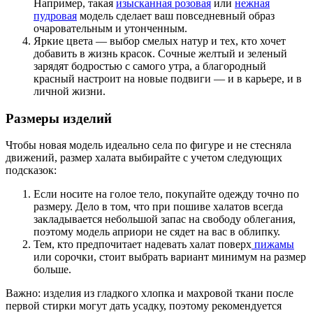
Например, такая
изысканная розовая
или
нежная
пудровая
модель сделает ваш повседневный образ
очаровательным и утонченным.
Яркие цвета — выбор смелых натур и тех, кто хочет
добавить в жизнь красок. Сочные желтый и зеленый
зарядят бодростью с самого утра, а благородный
красный настроит на новые подвиги — и в карьере, и в
личной жизни.
Размеры изделий
Чтобы новая модель идеально села по фигуре и не стесняла
движений, размер халата выбирайте с учетом следующих
подсказок:
Если носите на голое тело, покупайте одежду точно по
размеру. Дело в том, что при пошиве халатов всегда
закладывается небольшой запас на свободу облегания,
поэтому модель априори не сядет на вас в облипку.
Тем, кто предпочитает надевать халат поверх
пижамы
или сорочки, стоит выбрать вариант минимум на размер
больше.
Важно: изделия из гладкого хлопка и махровой ткани после
первой стирки могут дать усадку, поэтому рекомендуется