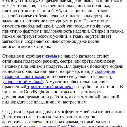
красивую пижаму. Современные модели шьют из приятных к
коже материалов, – смягченного льна, нежного хлопка,
плотного трикотажа или бамбука – а цвета впечатляют
разнообразием: от белоснежных и пастельных до ярких,
задающих настроение пасмурным утром. Также стоит
отметить свободный крой, удобную посадку по фигуре,
приятную фактуру и долговечность изделий. Стирка и глажка
пижам не требует особых усилий, а ткань не утрачивает
мягкости и сохраняет сочный оттенок даже после
многочисленных стирок.
Стильная и удобная
пижама
из нашего каталога станет
отличным подарком ребенку, сестре или брату, любимому
человеку или близкой подруге. Для девушек подойдут модели
из нежного хлопка или льна: например, в виде
свободной
рубашки с шортиками
или более сексуальный вариант
с
укороченной майкой
. А мужчины обязательно оценят
практичный
трикотажный комплект
из футболки и штанов. В
пижаме от GoodNight можно отдыхать, заниматься
домашними делами или работать, а ее эстетичный внешний
вид зарядит вас праздничным настроением.
Создать и сохранить дома атмосферу зимней сказки несложно.
Достаточно сделать несколько уютных покупок:
ароматическая свеча, стильная пижама, теплый халат и
пушистый плед из
каталога GoodNight
– то что нужно, чтобы