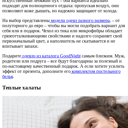
искусственный лебяжий пух – оба варианта идеально
подходят для полноценного отдыха: пропуская воздух, они
позволяют коже дышать, но надежно защищают от холода.
На выбор представлены
модели одеял разного размера
, – от
полуторного до евро – чтобы вы могли подобрать вариант для
себя или в подарок. Чехол из тика или микрофибры обладает
грязеотталкивающими свойствами и надолго сохраняет свой
первоначальный цвет, а наполнитель не скатывается и не
впитывает запахи.
Подарите
одеяло из каталога GoodNight
самым близким. Муж,
родители или подруга – все будут благодарны за полезный и
по-настоящему качественный подарок. А если хотите усилить
эффект от презента, дополните его
комплектом постельного
белья
.
Теплые халаты