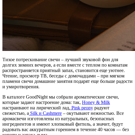
Тихое потрескивание свечи – лучший звуковой фон для
долгих зимних вечеров, а если вместе с теплом по комнатам
распространяется приятный запах, становится еще уютнее.
Чтение, просмотр ТВ, беседы с домочадцами – при мягком
пламени свечи домашние занятия подарят еще больше радости
и умиротворения.
В каталоге GoodNight мы собрали ароматические свечи,
которые задают настроение дома: так,
Honey & Milk
настраивают на лирический лад,
Pink peony
радуют
свежестью, а
Silk и Cashmere
– окутывают нежностью. Все
аромасвечи изготовлены из натуральных, безопасных
ингредиентов и имеют хлопковый фитиль, а значит, будут
радовать вас аккуратным горением в течение 40 часов — без
копоти и запаха дыма.