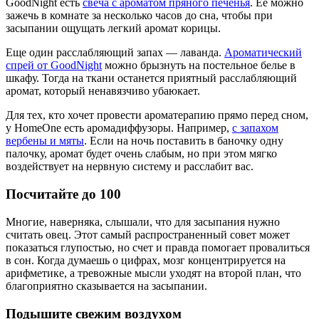
GoodNight есть
свеча с ароматом пряного печенья
. Ее можно
зажечь в комнате за несколько часов до сна, чтобы при
засыпании ощущать легкий аромат корицы.
Еще один расслабляющий запах — лаванда.
Ароматический
спрей от GoodNight
можно брызнуть на постельное белье в
шкафу. Тогда на ткани останется приятный расслабляющий
аромат, который ненавязчиво убаюкает.
Для тех, кто хочет провести ароматерапию прямо перед сном,
у HomeOne есть аромадиффузоры. Например,
с запахом
вербены и мяты
. Если на ночь поставить в баночку одну
палочку, аромат будет очень слабым, но при этом мягко
воздействует на нервную систему и расслабит вас.
Посчитайте до 100
Многие, наверняка, слышали, что для засыпания нужно
считать овец. Этот самый распространенный совет может
показаться глупостью, но счет и правда помогает провалиться
в сон. Когда думаешь о цифрах, мозг концентрируется на
арифметике, а тревожные мысли уходят на второй план, что
благоприятно сказывается на засыпании.
Подышите свежим воздухом