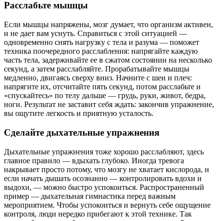
Расслабьте мышцы
Если мышцы напряжены, мозг думает, что организм активен,
и не дает вам уснуть. Справиться с этой ситуацией —
одновременно снять нагрузку с тела и разума — поможет
техника поочередного расслабления: напрягайте каждую
часть тела, задерживайте ее в сжатом состоянии на несколько
секунд, а затем расслабляйте. Прорабатывайте мышцы
медленно, двигаясь сверху вниз. Начните с шеи и плеч:
напрягите их, отсчитайте пять секунд, потом расслабьте и
«спускайтесь» по телу дальше — грудь, руки, живот, бедра,
ноги. Результат не заставит себя ждать: закончив упражнение,
вы ощутите легкость и приятную усталость.
Сделайте дыхательные упражнения
Дыхательные упражнения тоже хорошо расслабляют, здесь
главное правило — вдыхать глубоко. Иногда тревога
накрывает просто потому, что мозгу не хватает кислорода, и
если начать дышать осознанно — контролировать вдохи и
выдохи, — можно быстро успокоиться. Распространенный
пример — дыхательная гимнастика перед важным
мероприятием. Чтобы успокоиться и вернуть себе ощущение
контроля, люди нередко прибегают к этой технике. Так