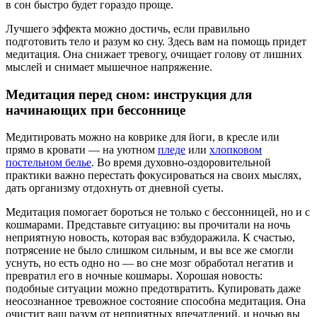
в сон быстро будет гораздо проще.
Лучшего эффекта можно достичь, если правильно
подготовить тело и разум ко сну. Здесь вам на помощь придет
медитация. Она снижает тревогу, очищает голову от лишних
мыслей и снимает мышечное напряжение.
Медитация перед сном: инструкция для
начинающих при бессоннице
Медитировать можно на коврике для йоги, в кресле или
прямо в кровати — на уютном
пледе
или
хлопковом
постельном белье
. Во время духовно-оздоровительной
практики важно перестать фокусироваться на своих мыслях,
дать организму отдохнуть от дневной суеты.
Медитация помогает бороться не только с бессонницей, но и с
кошмарами. Представьте ситуацию: вы прочитали на ночь
неприятную новость, которая вас взбудоражила. К счастью,
потрясение не было слишком сильным, и вы все же смогли
уснуть, но есть одно но — во сне мозг обработал негатив и
превратил его в ночные кошмары. Хорошая новость:
подобные ситуации можно предотвратить. Купировать даже
неосознанное тревожное состояние способна медитация. Она
очистит ваш разум от неприятных впечатлений, и ночью вы