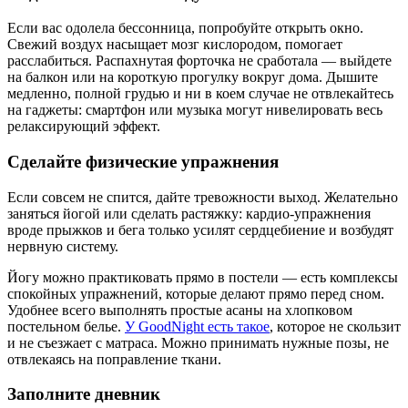
Если вас одолела бессонница, попробуйте открыть окно.
Свежий воздух насыщает мозг кислородом, помогает
расслабиться. Распахнутая форточка не сработала — выйдете
на балкон или на короткую прогулку вокруг дома. Дышите
медленно, полной грудью и ни в коем случае не отвлекайтесь
на гаджеты: смартфон или музыка могут нивелировать весь
релаксирующий эффект.
Сделайте физические упражнения
Если совсем не спится, дайте тревожности выход. Желательно
заняться йогой или сделать растяжку: кардио-упражнения
вроде прыжков и бега только усилят сердцебиение и возбудят
нервную систему.
Йогу можно практиковать прямо в постели — есть комплексы
спокойных упражнений, которые делают прямо перед сном.
Удобнее всего выполнять простые асаны на хлопковом
постельном белье.
У GoodNight есть такое
, которое не скользит
и не съезжает с матраса. Можно принимать нужные позы, не
отвлекаясь на поправление ткани.
Заполните дневник