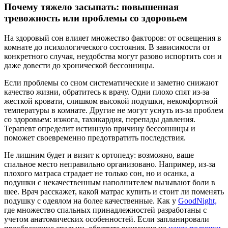
Почему тяжело засыпать: повышенная
тревожность или проблемы со здоровьем
На здоровый сон влияет множество факторов: от освещения в
комнате до психологического состояния. В зависимости от
конкретного случая, неудобства могут разово испортить сон и
даже довести до хронической бессонницы.
Если проблемы со сном систематические и заметно снижают
качество жизни, обратитесь к врачу. Одни плохо спят из-за
жесткой кровати, слишком высокой подушки, некомфортной
температуры в комнате. Другие не могут уснуть из-за проблем
со здоровьем: изжога, тахикардия, перепады давления.
Терапевт определит истинную причину бессонницы и
поможет своевременно предотвратить последствия.
Не лишним будет и визит к ортопеду: возможно, ваше
спальное место неправильно организовано. Например, из-за
плохого матраса страдает не только сон, но и осанка, а
подушки с некачественным наполнителем вызывают боли в
шее. Врач расскажет, какой матрас купить и стоит ли поменять
подушку с одеялом на более качественные. Как у
GoodNight,
где множество спальных принадлежностей разработаны с
учетом анатомических особенностей. Если запланировали