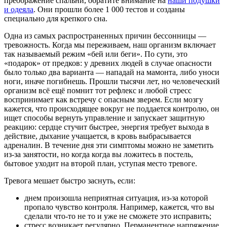
преображение спальни, обратите внимание на
наши подушки
и одеяла
. Они прошли более 1 000 тестов и созданы
специально для крепкого сна.
Одна из самых распространенных причин бессонницы —
тревожность. Когда мы переживаем, наш организм включает
так называемый режим «бей или беги». По сути, это
«подарок» от предков: у древних людей в случае опасности
было только два варианта — нападай на мамонта, либо уноси
ноги, иначе погибнешь. Прошли тысячи лет, но человеческий
организм всё ещё помнит тот рефлекс и любой стресс
воспринимает как встречу с опасным зверем. Если мозгу
кажется, что происходящее вокруг не поддается контролю, он
ищет способы вернуть управление и запускает защитную
реакцию: сердце стучит быстрее, энергия требует выхода в
действие, дыхание учащается, в кровь выбрасывается
адреналин. В течение дня эти симптомы можно не заметить
из-за занятости, но когда когда вы ложитесь в постель,
бытовое уходит на второй план, уступая место тревоге.
Тревога мешает быстро заснуть, если:
днем произошла неприятная ситуация, из-за которой
пропало чувство контроля. Например, кажется, что вы
сделали что-то не то и уже не сможете это исправить;
стресс возникает регулярно. Перманентное напряжение