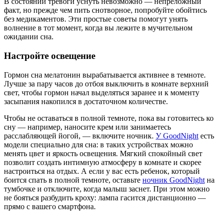
В состоянии тревоги уснуть невозможно — непреложный
факт, но прежде чем пить снотворное, попробуйте обойтись
без медикаментов. Эти простые советы помогут унять
волнение в тот момент, когда вы лежите в мучительном
ожидании сна.
Настройте освещение
Гормон сна мелатонин вырабатывается активнее в темноте.
Лучше за пару часов до отбоя выключить в комнате верхний
свет, чтобы гормон начал выделяться заранее и к моменту
засыпания накопился в достаточном количестве.
Чтобы не оставаться в полной темноте, пока вы готовитесь ко
сну — например, наносите крем или занимаетесь
расслабляющей йогой, — включите ночник.
У GoodNight
есть
модели специально для сна: в таких устройствах можно
менять цвет и яркость освещения. Мягкий спокойный свет
позволит создать интимную атмосферу в комнате и скорее
настроиться на отдых. А если у вас есть ребенок, который
боится спать в полной темноте, оставьте
ночник GoodNight
на
тумбочке и отключите, когда малыш заснет. При этом можно
не бояться разбудить кроху: лампа гасится дистанционно —
прямо с вашего смартфона.