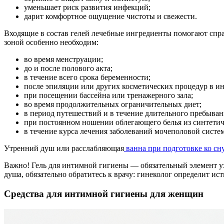
уменьшает риск развития инфекций;
дарит комфортное ощущение чистоты и свежести.
Входящие в состав гелей лечебные ингредиенты помогают спра
зоной особенно необходим:
во время менструации;
до и после полового акта;
в течение всего срока беременности;
после эпиляции или других косметических процедур в и
при посещении бассейна или тренажерного зала;
во время продолжительных ограничительных диет;
в период путешествий и в течение длительного пребыван
при постоянном ношении облегающего белья из синтетич
в течение курса лечения заболеваний мочеполовой систе
Утренний душ или расслабляющая
ванна при подготовке ко сн
Важно! Гель для интимной гигиены — обязательный элемент ухо
душа, обязательно обратитесь к врачу: гинеколог определит и
Средства для интимной гигиены для женщин