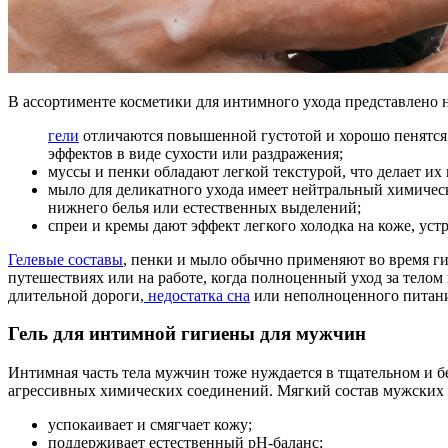
В ассортименте косметики для интимного ухода представлено н
гели
отличаются повышенной густотой и хорошо пенятся
эффектов в виде сухости или раздражения;
муссы и пенки обладают легкой текстурой, что делает и
мыло для деликатного ухода имеет нейтральный химическ
нижнего белья или естественных выделений;
спреи и кремы дают эффект легкого холодка на коже, ус
Гелевые составы
, пенки и мыло обычно применяют во время ги
путешествиях или на работе, когда полноценный уход за телом
длительной дороги,
недостатка сна
или неполноценного питан
Гель для интимной гигиены для мужчин
Интимная часть тела мужчин тоже нуждается в тщательном и б
агрессивных химических соединений. Мягкий состав мужских г
успокаивает и смягчает кожу;
поддерживает естественный рН-баланс;