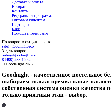
Доставка и оплата
Возврат
Контакты
Реферальная программа
Оптовым клиентам
Партнеры
Блог
Помощь в Телеграмм
По вопросам
сотрудничества
sale@goodnight.eco
Задать вопрос
order@goodnight.eco
8 (499) 288-16-32
©
GoodNight
2026
Goodnight - качественное постельное бе
выбираем только премиальные экологич
собственная система оценки качества п
только приятный этап - выбор.