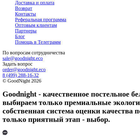
Доставка и оплата
Возврат
Контакты
Реферальная программа
Оптовым клиентам
Партнеры
Блог
Помощь в Телеграмм
По вопросам
сотрудничества
sale@goodnight.eco
Задать вопрос
order@goodnight.eco
8 (499) 288-16-32
©
GoodNight
2026
Goodnight - качественное постельное бе
выбираем только премиальные экологич
собственная система оценки качества п
только приятный этап - выбор.