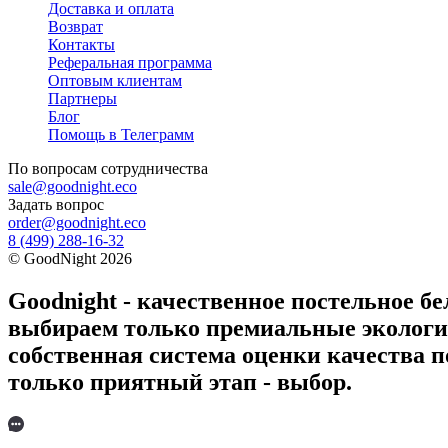
Доставка и оплата
Возврат
Контакты
Реферальная программа
Оптовым клиентам
Партнеры
Блог
Помощь в Телеграмм
По вопросам
сотрудничества
sale@goodnight.eco
Задать вопрос
order@goodnight.eco
8 (499) 288-16-32
©
GoodNight
2026
Goodnight - качественное постельное бе
выбираем только премиальные экологич
собственная система оценки качества п
только приятный этап - выбор.