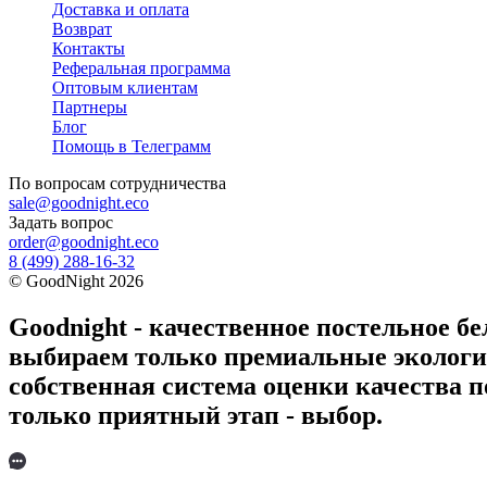
Доставка и оплата
Возврат
Контакты
Реферальная программа
Оптовым клиентам
Партнеры
Блог
Помощь в Телеграмм
По вопросам
сотрудничества
sale@goodnight.eco
Задать вопрос
order@goodnight.eco
8 (499) 288-16-32
©
GoodNight
2026
Goodnight - качественное постельное бе
выбираем только премиальные экологич
собственная система оценки качества п
только приятный этап - выбор.