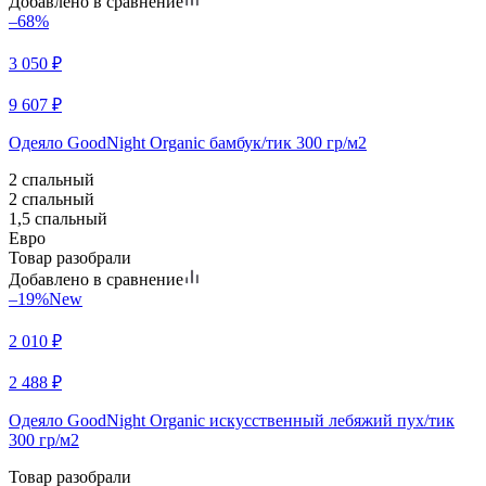
Добавлено в сравнение
–68%
3 050
₽
9 607
₽
Одеяло GoodNight Organic бамбук/тик 300 гр/м2
2 спальный
2 спальный
1,5 спальный
Евро
Товар разобрали
Добавлено в сравнение
–19%
New
2 010
₽
2 488
₽
Одеяло GoodNight Organic искусcтвенный лебяжий пух/тик
300 гр/м2
Товар разобрали