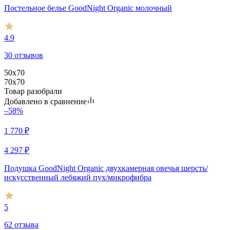
Постельное белье GoodNight Organic молочный
4.9
30 отзывов
50x70
70x70
Товар разобрали
Добавлено в сравнение
–58%
1 770
₽
4 297
₽
Подушка GoodNight Organic двухкамерная овечья шерсть/
искусcтвенный лебяжий пух/микрофибра
5
62 отзыва