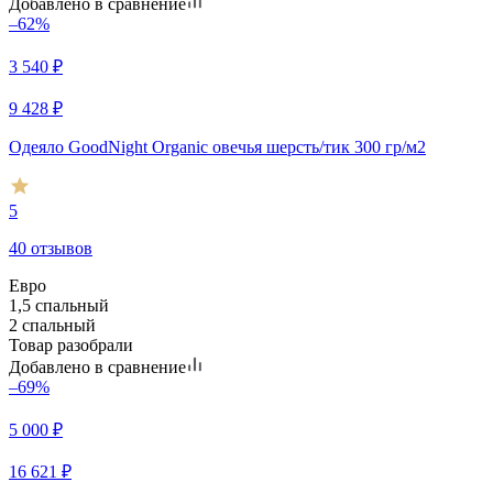
Добавлено в сравнение
–62%
3 540
₽
9 428
₽
Одеяло GoodNight Organic овечья шерсть/тик 300 гр/м2
5
40 отзывов
Евро
1,5 спальный
2 спальный
Товар разобрали
Добавлено в сравнение
–69%
5 000
₽
16 621
₽