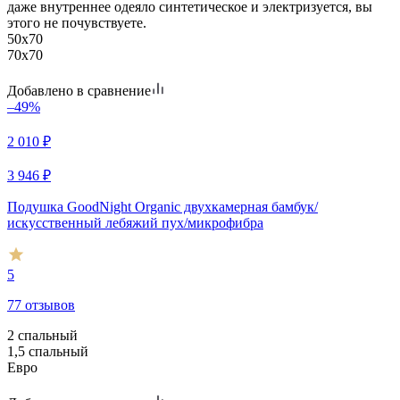
даже внутреннее одеяло синтетическое и электризуется, вы
этого не почувствуете.
50x70
70x70
Добавлено в сравнение
–49%
2 010
₽
3 946
₽
Подушка GoodNight Organic двухкамерная бамбук/
искусcтвенный лебяжий пух/микрофибра
5
77 отзывов
2 спальный
1,5 спальный
Евро