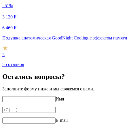
–51%
3 120
₽
6 469
₽
Подушка анатомическая GoodNight Cooling c эффектом памяти
5
55 отзывов
Остались вопросы?
Заполните форму ниже и мы свяжемся с вами.
Имя
E-mail