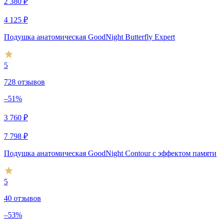
2 380
₽
4 125
₽
Подушка анатомическая GoodNight Butterfly Expert
5
728 отзывов
–51%
3 760
₽
7 798
₽
Подушка анатомическая GoodNight Contour c эффектом памяти
5
40 отзывов
–53%