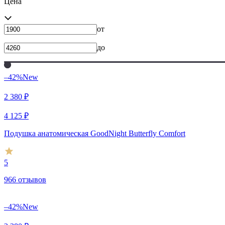
Цена
от
до
–42%
New
2 380
₽
4 125
₽
Подушка анатомическая GoodNight Butterfly Comfort
5
966 отзывов
–42%
New