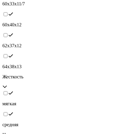
60х33х11/7
60х40х12
62х37х12
64х38х13
Жесткость
мягкая
средняя