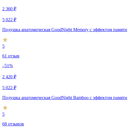
2 360
₽
5 022
₽
Подушка анатомическая GoodNight Memory c эффектом памяти
5
61 отзыв
–51%
2 420
₽
5 022
₽
Подушка анатомическая GoodNight Bamboo c эффектом памяти
5
68 отзывов