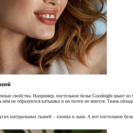
аней
енные свойства. Например, постельное белье Goodnight шьют из т
нём не образуются катышки и он почти не мнется. Ткань облад
их натуральных тканей – хлопка и льна. А вот постельное бель