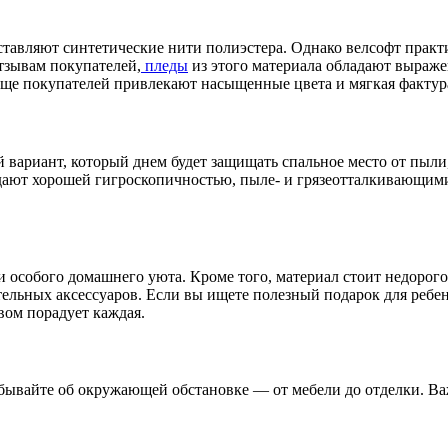
ставляют синтетические нити полиэстера. Однако велсофт практ
тзывам покупателей,
пледы
из этого материала обладают выраж
А еще покупателей привлекают насыщенные цвета и мягкая факту
вариант, который днем будет защищать спальное место от пыли,
адают хорошей гигроскопичностью, пыле- и грязеотталкивающими
 особого домашнего уюта. Кроме того, материал стоит недорого,
ельных аксессуаров. Если вы ищете полезный подарок для ребенк
ом порадует каждая.
абывайте об окружающей обстановке — от мебели до отделки. В