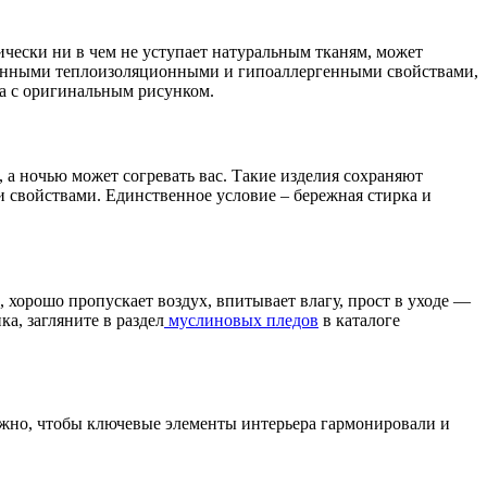
ически ни в чем не уступает натуральным тканям, может
енными теплоизоляционными и гипоаллергенными свойствами,
ра с оригинальным рисунком.
 а ночью может согревать вас. Такие изделия сохраняют
 свойствами. Единственное условие – бережная стирка и
 хорошо пропускает воздух, впитывает влагу, прост в уходе —
а, загляните в раздел
муслиновых пледов
в каталоге
ажно, чтобы ключевые элементы интерьера гармонировали и