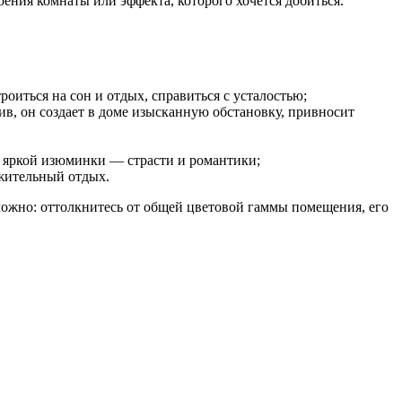
оения комнаты или эффекта, которого хочется добиться.
роиться на сон и отдых, справиться с усталостью;
, он создает в доме изысканную обстановку, привносит
 яркой изюминки — страсти и романтики;
лжительный отдых.
ложно: оттолкнитесь от общей цветовой гаммы помещения, его