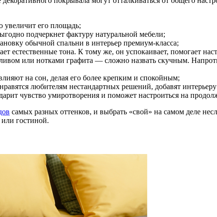
е декоративного покрывала могут отталкиваться от общего настр
 увеличит его площадь;
выгодно подчеркнет фактуру натуральной мебели;
тановку обычной спальни в интерьер премиум-класса;
ет естественные тона. К тому же, он успокаивает, помогает наст
ивом или нотками графита — сложно назвать скучным. Напротив
лияют на сон, делая его более крепким и спокойным;
нравятся любителям нестандартных решений, добавят интерьеру
одарит чувство умиротворения и поможет настроиться на продо
дов
самых разных оттенков, и выбрать «свой» на самом деле нес
е или гостиной.