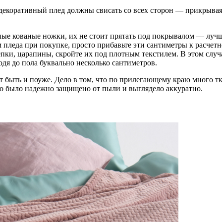
декоративный плед должны свисать со всех сторон — прикрывая м
е кованые ножки, их не стоит прятать под покрывалом — лучше
 пледа при покупке, просто прибавьте эти сантиметры к расчет
цепки, царапины, скройте их под плотным текстилем. В этом слу
ходя до пола буквально несколько сантиметров.
т быть и поуже. Дело в том, что по прилегающему краю много т
то было надежно защищено от пыли и выглядело аккуратно.