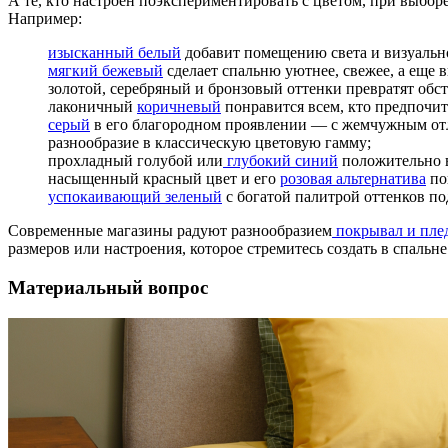
А те, кто настроен поэкспериментировать с цветом, при выбор
Например:
изысканный белый
добавит помещению света и визуально
мягкий бежевый
сделает спальню уютнее, свежее, а еще 
золотой, серебряный и бронзовый оттенки превратят обс
лаконичный
коричневый
понравится всем, кто предпочита
серый
в его благородном проявлении — с жемчужным отл
разнообразие в классическую цветовую гамму;
прохладный голубой или
глубокий синий
положительно в
насыщенный красный цвет и его
розовая альтернатива
по
успокаивающий зеленый
с богатой палитрой оттенков п
Современные магазины радуют разнообразием
покрывал и пле
размеров или настроения, которое стремитесь создать в спальн
Материальный вопрос