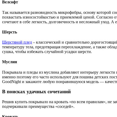
Велсофт
Так называется разновидность микрофибры, основу которой со
похвастать износостойкостью и приемлемой ценой. Согласно о
сочетают в себе легкость, долговечность и несложный уход. 
Шерсть
Шерстяной плед
– классический и сравнительно дорогостоящий 
температуру тела, предотвращая переохлаждение, а также обл
сушка, чтобы избежать случайной усадки шерсти.
Муслин
Покрывала и пледы из муслина добавляют интерьеру легкости и
именно поэтому его часто используют для пошива детских пост
GoodNight и закажите любую понравившуюся модель — качеств
В поисках удачных сочетаний
Решив купить покрывало на кровать «по всем правилам», не з
подчеркивали преимущества «соседей».
Кровать