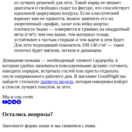
из лучших решений для лета. Такой наряд не мешает
двигаться и свободно сидит по фигуре, что способствует
идеальной циркуляции воздуха. Если классический
вариант вам не нравится, можно заменить его на
укороченный сарафан, халат или юбку-шорты;
плотность ткани — измеряется в граммах на квадратный
метр (г/м²): чем она выше, тем материал толще,
устойчивее к частым стиркам и тем жарче в нем будет.
Для лета подходящий показатель 100-140 г/м² — такое
полотно будет мягким, легким и дышащим.
Домашняя пижама — необходимый элемент гардероба, в
котором удобно заниматься повседневными делами: готовить,
наводить порядок, встречать гостей или просто отдыхать
после напряженного рабочего дня. В магазине GoodNight вы
найдете стильную
льняную модель,
которая наверняка войдет
в список лучших покупок за лето.
Мы в соц сетях
Остались вопросы?
Заполните форму ниже и мы свяжемся с вами.