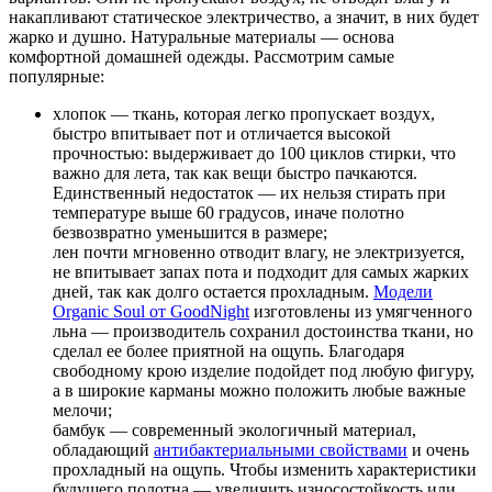
накапливают статическое электричество, а значит, в них будет
жарко и душно. Натуральные материалы — основа
комфортной домашней одежды. Рассмотрим самые
популярные:
хлопок — ткань, которая легко пропускает воздух,
быстро впитывает пот и отличается высокой
прочностью: выдерживает до 100 циклов стирки, что
важно для лета, так как вещи быстро пачкаются.
Единственный недостаток — их нельзя стирать при
температуре выше 60 градусов, иначе полотно
безвозвратно уменьшится в размере;
лен почти мгновенно отводит влагу, не электризуется,
не впитывает запах пота и подходит для самых жарких
дней, так как долго остается прохладным.
Модели
Organic Soul от GoodNight
изготовлены из умягченного
льна — производитель сохранил достоинства ткани, но
сделал ее более приятной на ощупь. Благодаря
свободному крою изделие подойдет под любую фигуру,
а в широкие карманы можно положить любые важные
мелочи;
бамбук — современный экологичный материал,
обладающий
антибактериальными свойствами
и очень
прохладный на ощупь. Чтобы изменить характеристики
будущего полотна — увеличить износостойкость или