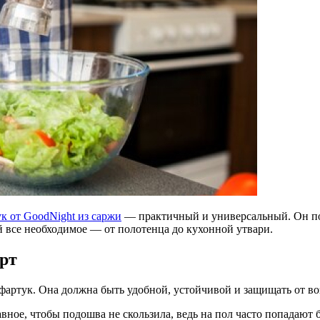
к от GoodNight из саржи
— практичный и универсальный. Он поч
й все необходимое — от полотенца до кухонной утвари.
орт
 фартук. Она должна быть удобной, устойчивой и защищать от 
ное, чтобы подошва не скользила, ведь на пол часто попадают б