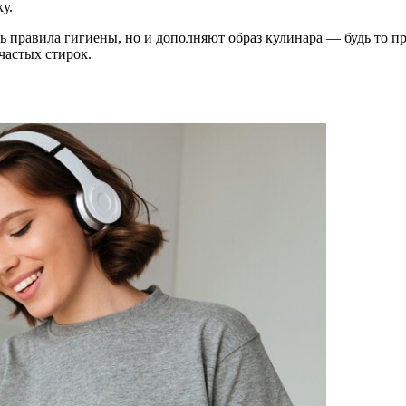
у.
ь правила гигиены, но и дополняют образ кулинара — будь то 
частых стирок.