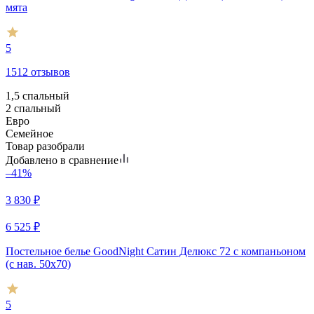
мята
5
1512 отзывов
1,5 спальный
2 спальный
Евро
Семейное
Товар разобрали
Добавлено в сравнение
–41%
3 830
₽
6 525
₽
Постельное белье GoodNight Сатин Делюкс 72 с компаньоном
(с нав. 50х70)
5