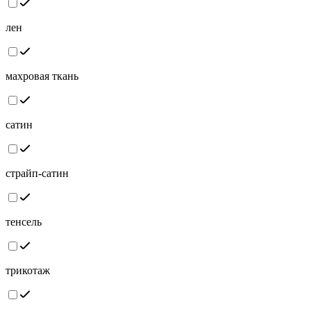
лен
махровая ткань
сатин
страйп-сатин
тенсель
трикотаж