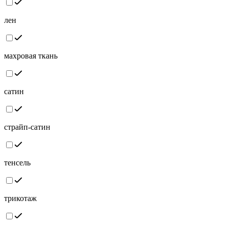
лен
махровая ткань
сатин
страйп-сатин
тенсель
трикотаж