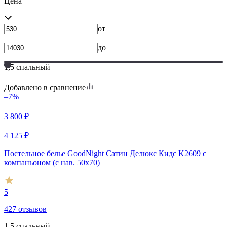
Цена
от
до
1,5 спальный
Добавлено в сравнение
–7%
3 800
₽
4 125
₽
Постельное белье GoodNight Сатин Делюкс Кидс K2609 с
компаньоном (с нав. 50х70)
5
427 отзывов
1,5 спальный