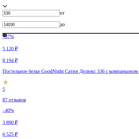
от
до
–37%
5 120
₽
8 194
₽
Постельное белье GoodNight Сатин Делюкс 336 с компаньоном 2 
5
87 отзывов
–40%
3 890
₽
6 525
₽