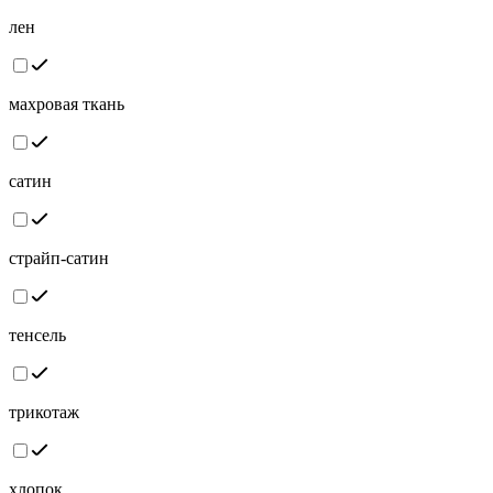
лен
махровая ткань
сатин
страйп-сатин
тенсель
трикотаж
хлопок