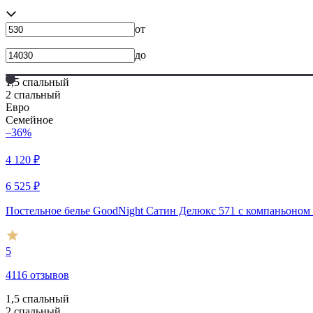
от
до
1,5 спальный
2 спальный
Евро
Семейное
–36%
4 120
₽
6 525
₽
Постельное белье GoodNight Сатин Делюкс 571 с компаньоном (
5
4116 отзывов
1,5 спальный
2 спальный