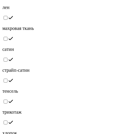
лен
махровая ткань
сатин
страйп-сатин
тенсель
трикотаж
хлопок